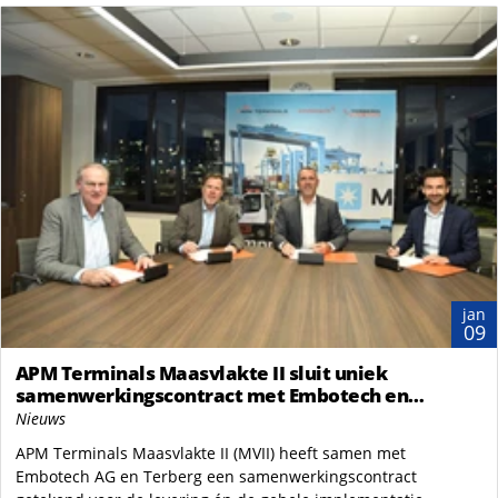
jan
09
APM Terminals Maasvlakte II sluit uniek
samenwerkingscontract met Embotech en
Terberg voor de aanschaf én implementatie van
Nieuws
30 automatische elektrische terminaltrekkers
APM Terminals Maasvlakte II (MVII) heeft samen met
Embotech AG en Terberg een samenwerkingscontract