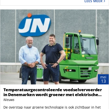
LEES MEER
mei
13
Temperatuurgecontroleerde voedselvervoerder
in Denemarken wordt groener met elektrische
terminaltrekker van Terberg
Nieuws
De overstap naar groene technologie is ook zichtbaar in het