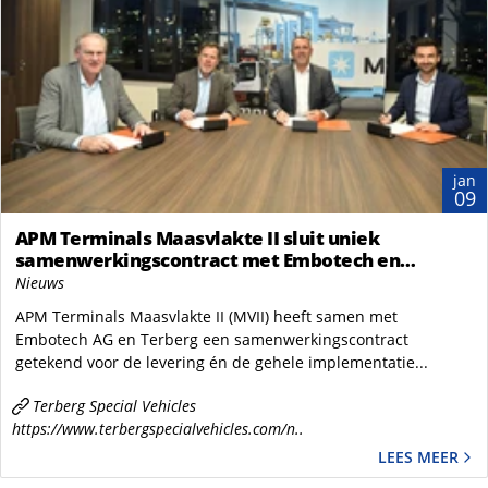
jan
09
APM Terminals Maasvlakte II sluit uniek
samenwerkingscontract met Embotech en
Terberg voor de aanschaf én implementatie van
Nieuws
30 automatische elektrische terminaltrekkers
APM Terminals Maasvlakte II (MVII) heeft samen met
Embotech AG en Terberg een samenwerkingscontract
getekend voor de levering én de gehele implementatie...
Terberg Special Vehicles
https://www.terbergspecialvehicles.com/n..
LEES MEER